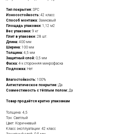
Тип покрытия:
SPC
Износостойкость:
42 класс
Способ монтажа:
Замковый
Площадь упаковки:
1,12 м2
Вес упаковки:
9 кг
Плит в упаковке:
28 шт.
Длина:
400 мм
Ширина:
100 мм
Толщина:
4,5 мм
Защитный слой:
0,5 мм
Фаска:
4-х сторонняя микрофаска
Подложка:
Нет
Влагостойкость:
100%
Антистатическое покрытие:
Да
Совместимость с тёплым полом:
Да
Товар продаётся кратно упаковкам
Толщина: 4,5
Тон: Светлый
Цвет: Коричневый
Класс эксплуатации: 42 класс
Защитный слой: 0,5 мм