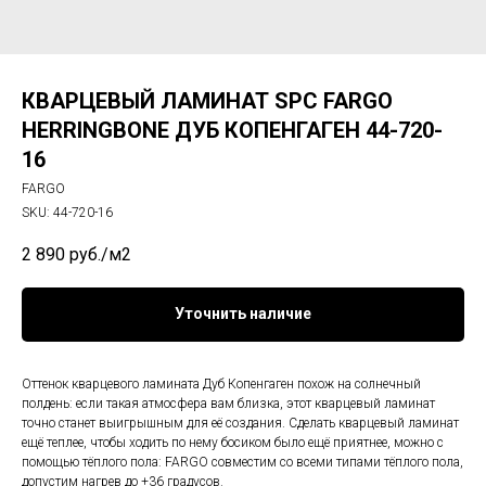
КВАРЦЕВЫЙ ЛАМИНАТ SPC FARGO
HERRINGBONE ДУБ КОПЕНГАГЕН 44-720-
16
FARGO
SKU:
44-720-16
2 890
руб./м2
Уточнить наличие
Оттенок кварцевого ламината Дуб Копенгаген похож на солнечный
полдень: если такая атмосфера вам близка, этот кварцевый ламинат
точно станет выигрышным для её создания. Сделать кварцевый ламинат
ещё теплее, чтобы ходить по нему босиком было ещё приятнее, можно с
помощью тёплого пола: FARGO совместим со всеми типами тёплого пола,
допустим нагрев до +36 градусов.