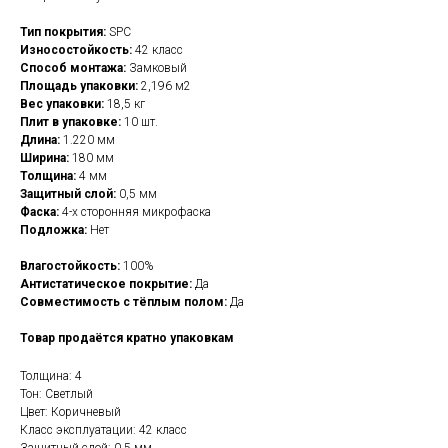
Тип покрытия:
SPC
Износостойкость:
42 класс
Способ монтажа:
Замковый
Площадь упаковки:
2,196 м2
Вес упаковки:
18,5 кг
Плит в упаковке:
10 шт.
Длина:
1.220 мм
Ширина:
180 мм
Толщина:
4 мм
Защитный слой:
0,5 мм
Фаска:
4-х сторонняя микрофаска
Подложка:
Нет
Влагостойкость:
100%
Антистатическое покрытие:
Да
Совместимость с тёплым полом:
Да
Товар продаётся кратно упаковкам
Толщина: 4
Тон: Светлый
Цвет: Коричневый
Класс эксплуатации: 42 класс
Защитный слой: 0,5 мм