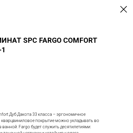
ИНАТ SPC FARGO COMFORT
-1
fort Дуб Дакота 33 класса – эргономичное
а, кварцвиниловое покрытие можно укладывать во
 в ванной. Fargo будет служить десятилетиями:
ни точечной нагрузки и устойчив к влаге.