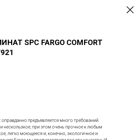
ИНАТ SPC FARGO COMFORT
W921
 оправданно предъявляется много требований.
и нескользкое, при этом очень прочное к любым
кое, легко моющееся и, конечно, экологичное и
инате Fargo мы предусмотрели все эти качества. И,