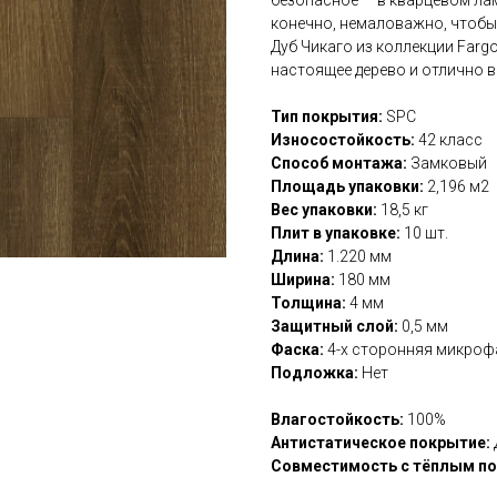
конечно, немаловажно, чтобы
Дуб Чикаго из коллекции Farg
настоящее дерево и отлично в
Тип покрытия:
SPC
Износостойкость:
42 класс
Способ монтажа:
Замковый
Площадь упаковки:
2,196 м2
Вес упаковки:
18,5 кг
Плит в упаковке:
10 шт.
Длина:
1.220 мм
Ширина:
180 мм
Толщина:
4 мм
Защитный слой:
0,5 мм
Фаска:
4-х сторонняя микроф
Подложка:
Нет
Влагостойкость:
100%
Антистатическое покрытие:
Совместимость с тёплым п