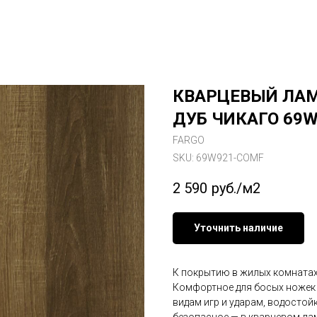
КВАРЦЕВЫЙ ЛАМ
ДУБ ЧИКАГО 69
FARGO
SKU:
69W921-COMF
2 590
руб./м2
Уточнить наличие
К покрытию в жилых комнатах
Комфортное для босых ножек 
видам игр и ударам, водостой
безопасное — в кварцевом лам