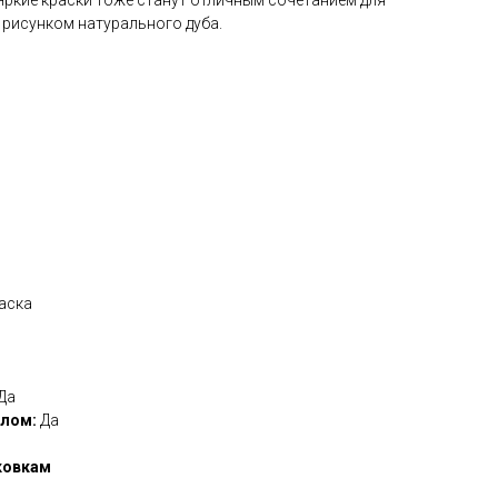
 рисунком натурального дуба.
аска
Да
олом:
Да
ковкам