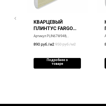
КВАРЦЕВЫЙ
O
ПЛИНТУС FARGO
Й
ДУБ АМСТЕРДАМ
Артикул PLIN67W948;
15-1
ГРАДИЕНТ 67W948
Материал - SPC;
/м2
890
руб./м2
950
руб./м2
;
Формат: 80х11х2200 мм;
ой;
Способ монтажа: клеевой;
100% влагостойкость;
Подробнее о
тёплый пол;
товаре
Цена указана за 1 палку
плинтуса