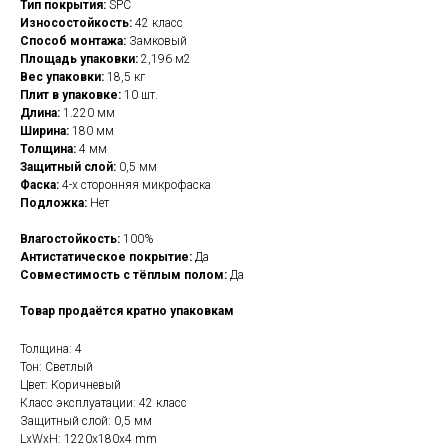
Тип покрытия:
SPC
Износостойкость:
42 класс
Способ монтажа:
Замковый
Площадь упаковки:
2,196 м2
Вес упаковки:
18,5 кг
Плит в упаковке:
10 шт.
Длина:
1.220 мм
Ширина:
180 мм
Толщина:
4 мм
Защитный слой:
0,5 мм
Фаска:
4-х сторонняя микрофаска
Подложка:
Нет
Влагостойкость:
100%
Антистатическое покрытие:
Да
Совместимость с тёплым полом:
Да
Товар продаётся кратно упаковкам
Толщина: 4
Тон: Светлый
Цвет: Коричневый
Класс эксплуатации: 42 класс
Защитный слой: 0,5 мм
LxWxH: 1220x180x4 mm