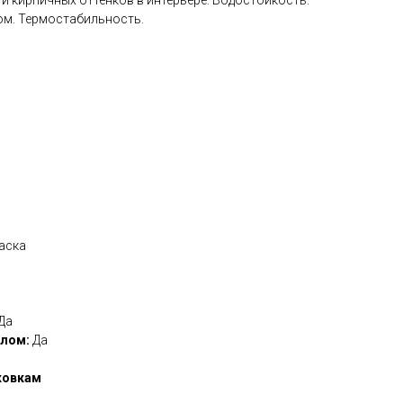
ом. Термостабильность.
аска
Да
олом:
Да
ковкам