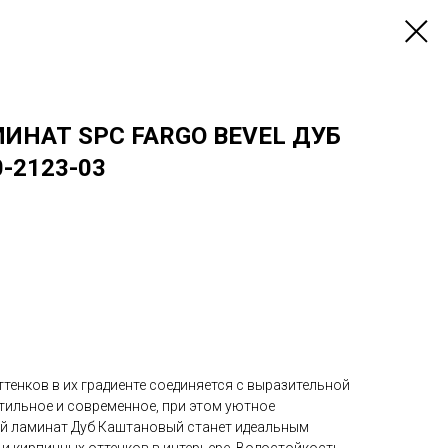
ИНАТ SPC FARGO BEVEL ДУБ
-2123-03
тенков в их градиенте соединяется с выразительной
тильное и современное, при этом уютное
й ламинат Дуб Каштановый станет идеальным
и кирпичных оттенков в интерьере. Водостойкость.