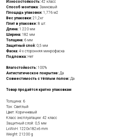
Износостойкость:
42 класс
Способ монтажа:
Замковый
Площадь упаковки:
1,776 м2
Вес упаковки:
21,2кг
Плит в упаковке:
8 шт.
Длина:
1.220 мм
Ширина:
182 мм
Толщина:
6 мм
Защитный слой:
0,5 мм
Фаска:
4-х сторонняя микрофаска
Подложка:
Нет
Влагостойкость:
100%
Антистатическое покрытие:
Да
Совместимость с тёплым полом:
Да
Товар продаётся кратно упаковкам
Толщина: 6
Тон: Светлый
Цвет: Коричневый
Класс эксплуатации: 42 класс
Защитный слой: 0,5 мм
LxWxH: 1220x182x6 mm
Weight: 21200 g