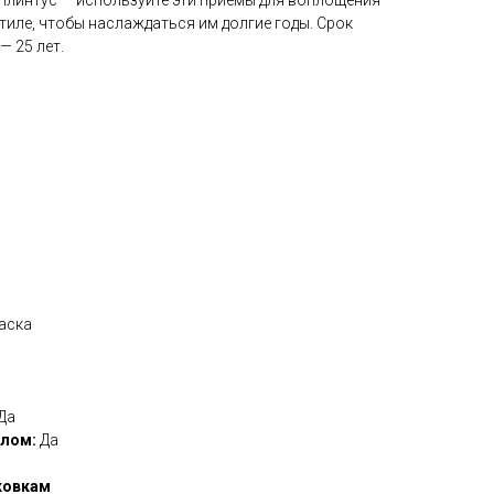
иле, чтобы наслаждаться им долгие годы. Срок
 25 лет.
аска
Да
олом:
Да
ковкам