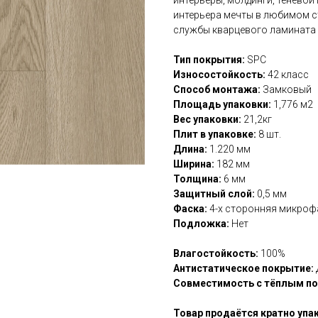
интерьера мечты в любимом ст
службы кварцевого ламината —
Тип покрытия:
SPC
Износостойкость:
42 класс
Способ монтажа:
Замковый
Площадь упаковки:
1,776 м2
Вес упаковки:
21,2кг
Плит в упаковке:
8 шт.
Длина:
1.220 мм
Ширина:
182 мм
Толщина:
6 мм
Защитный слой:
0,5 мм
Фаска:
4-х сторонняя микроф
Подложка:
Нет
Влагостойкость:
100%
Антистатическое покрытие:
Совместимость с тёплым п
Товар продаётся кратно упа