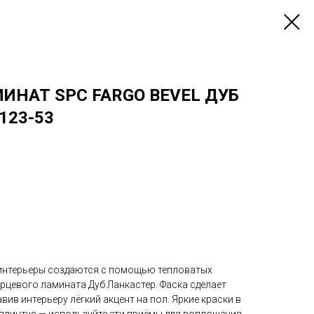
ИНАТ SPC FARGO BEVEL ДУБ
123-53
 интерьеры создаются с помощью тепловатых
варцевого ламината Дуб Ланкастер. Фаска сделает
вив интерьеру лёгкий акцент на пол. Яркие краски в
 плинтус — используйте эти приёмы для воплощения