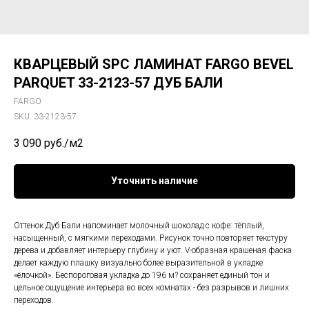
КВАРЦЕВЫЙ SPC ЛАМИНАТ FARGO BEVEL
PARQUET 33-2123-57 ДУБ БАЛИ
FARGO
SKU:
33-2123-57
3 090
руб./м2
Уточнить наличие
Оттенок Дуб Бали напоминает молочный шоколад с кофе: тёплый,
насыщенный, с мягкими переходами. Рисунок точно повторяет текстуру
дерева и добавляет интерьеру глубину и уют. V-образная крашеная фаска
делает каждую плашку визуально более выразительной в укладке
«ёлочкой». Беспороговая укладка до 196 м? сохраняет единый тон и
цельное ощущение интерьера во всех комнатах - без разрывов и лишних
переходов.