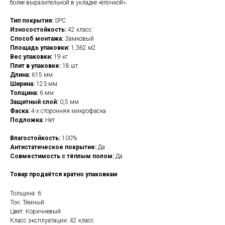
более выразительной в укладке «ёлочкой».
Тип покрытия:
SPC
Износостойкость:
42 класс
Способ монтажа:
Замковый
Площадь упаковки:
1,362 м2
Вес упаковки:
19 кг
Плит в упаковке:
18 шт.
Длина:
615 мм
Ширина:
123 мм
Толщина:
6 мм
Защитный слой:
0,5 мм
Фаска:
4-х сторонняя микрофаска
Подложка:
Нет
Влагостойкость:
100%
Антистатическое покрытие:
Да
Совместимость с тёплым полом:
Да
Товар продаётся кратно упаковкам
Толщина: 6
Тон: Тёмный
Цвет: Коричневый
Класс эксплуатации: 42 класс