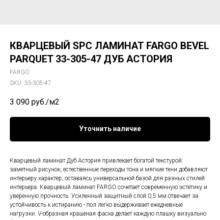
КВАРЦЕВЫЙ SPC ЛАМИНАТ FARGO BEVEL
PARQUET 33-305-47 ДУБ АСТОРИЯ
FARGO
SKU:
33-305-47
3 090
руб./м2
Уточнить наличие
Кварцевый ламинат Дуб Астория привлекает богатой текстурой:
заметный рисунок, естественные переходы тона и мягкие тени добавляют
интерьеру характер, оставаясь универсальной базой для разных стилей
интерьера. Кварцевый ламинат FARGO сочетает современную эстетику и
уверенную прочность. Усиленный защитный слой 0,5 мм отвечает за
устойчивость к истиранию - пол легко выдерживает ежедневные
нагрузки. V-образная крашеная фаска делает каждую плашку визуально