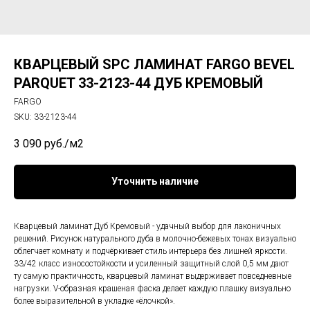
КВАРЦЕВЫЙ SPC ЛАМИНАТ FARGO BEVEL
PARQUET 33-2123-44 ДУБ КРЕМОВЫЙ
FARGO
SKU:
33-2123-44
3 090
руб./м2
Уточнить наличие
Кварцевый ламинат Дуб Кремовый - удачный выбор для лаконичных
решений. Рисунок натурального дуба в молочно-бежевых тонах визуально
облегчает комнату и подчёркивает стиль интерьера без лишней яркости.
33/42 класс износостойкости и усиленный защитный слой 0,5 мм дают
ту самую практичность, кварцевый ламинат выдерживает повседневные
нагрузки. V-образная крашеная фаска делает каждую плашку визуально
более выразительной в укладке «ёлочкой».