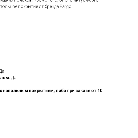
лишних поисков! Кроме того, SPC-плинтус Фарго
апольное покрытие от бренда Fargo!
Да
олом:
Да
с напольным покрытием, либо при заказе от 10